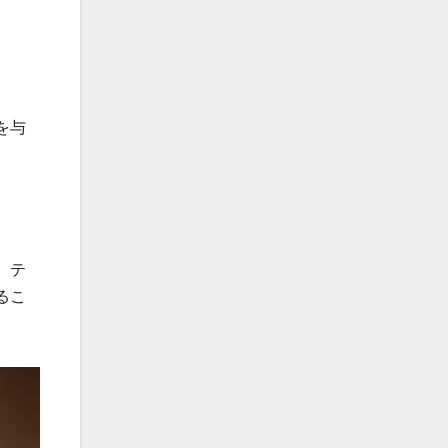
を与
、テ
るこ