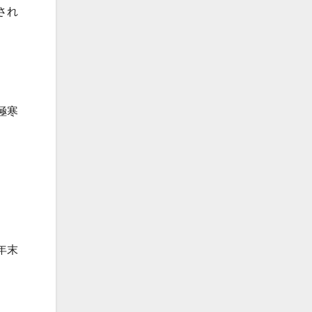
され
極寒
年末
。