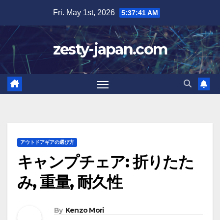
Skip
Fri. May 1st, 2026
5:37:42 AM
to
content
zesty-japan.com
アウトドアギアの選び方
キャンプチェア: 折りたた
み, 重量, 耐久性
By
Kenzo Mori