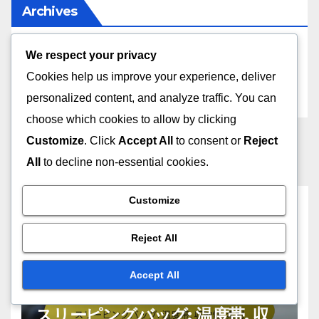
Archives
We respect your privacy
December 2025
Cookies help us improve your experience, deliver
November 2025
personalized content, and analyze traffic. You can
choose which cookies to allow by clicking
Customize
. Click
Accept All
to consent or
Reject
All
to decline non-essential cookies.
Customize
You missed
Reject All
Accept All
アウトドアギアの選び方
スリーピングバッグ: 温度帯, 収